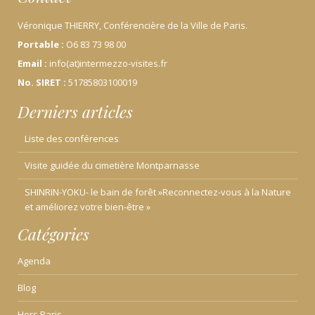
i
c
Véronique THIERRY, Conférencière de la Ville de Paris.
l
Portable :
O6 83 73 98 00
e
Email :
info(at)intermezzo-visites.fr
No. SIRET :
51785803100019
Derniers articles
Liste des conférences
Visite guidée du cimetière Montparnasse
SHINRIN-YOKU- le bain de forêt »Reconnectez-vous à la Nature
et améliorez votre bien-être »
Catégories
Agenda
Blog
Hors Paris