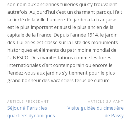
son nom aux anciennes tuileries qui s’y trouvaient
autrefois. Aujourd’hui c’est un charmant parc qui fait
la fierté de la Ville Lumière. Ce jardin à la française
est le plus important et aussi le plus ancien de la
capitale de la France. Depuis l’année 1914, le jardin
des Tuileries est classé sur la liste des monuments
historiques et éléments du patrimoine mondial de
l’UNESCO. Des manifestations comme les foires
internationales d’art contemporain ou encore le
Rendez-vous aux jardins s’y tiennent pour le plus
grand bonheur des vacanciers férus de culture.
ARTICLE PRÉCÉDANT
ARTICLE SUIVANT
N
P
Séjour à Paris : les
N
Visite guidée du cimetière
a
r
quartiers dynamiques
e
de Passy
e
x
v
v
t